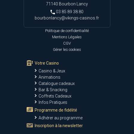
71140 Bourbon Lancy
03 85 89 38 80
bourbonlancy@vikings-casinos.fr
Politique de confidentialité
Mentions Légales
CGV
Gérer les cookies
Votre Casino
Casino & Jeux
Animations
Catalogue cadeaux
Bar & Snacking
Coffrets Cadeaux
Infos Pratiques
Programme de fidélité
Adhérer au programme
Inscription à la newsletter