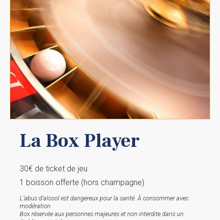
La Box Player
30€ de ticket de jeu
1 boisson offerte (hors champagne)
L’abus d’alcool est dangereux pour la santé. À consommer avec
modération.
Box réservée aux personnes majeures et non interdite dans un