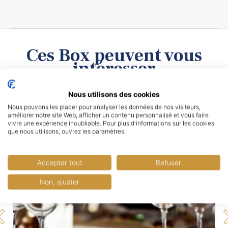
Ces Box peuvent vous
intéresser
Nous utilisons des cookies
Nous pouvons les placer pour analyser les données de nos visiteurs,
améliorer notre site Web, afficher un contenu personnalisé et vous faire
vivre une expérience inoubliable. Pour plus d'informations sur les cookies
que nous utilisons, ouvrez les paramètres.
Accepter tout
Refuser
Non, ajuster
rev
n