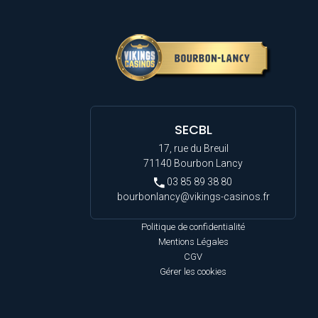
SECBL
17, rue du Breuil
71140 Bourbon Lancy
03 85 89 38 80
bourbonlancy@vikings-casinos.fr
Politique de confidentialité
Mentions Légales
CGV
Gérer les cookies