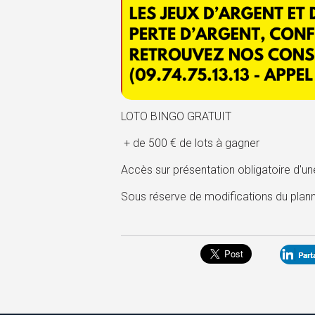
LOTO BINGO GRATUIT
+ de 500 € de lots à gagner
Accès sur présentation obligatoire d'une
Sous réserve de modifications du plann