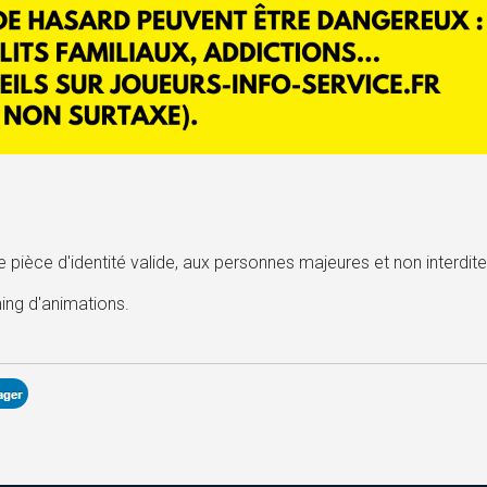
 pièce d'identité valide, aux personnes majeures et non interdite
ing d'animations.