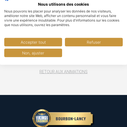
cabaret !
Nous utilisons des cookies
Nous pouvons les placer pour analyser les données de nos visiteurs,
Pour réserver une place PMR, contactez l'Office de Tourisme et
améliorer notre site Web, afficher un contenu personnalisé et vous faire
du Thermalisme au 03 85 89 18 27.
vivre une expérience inoubliable. Pour plus d'informations sur les cookies
que nous utilisons, ouvrez les paramètres.
RÉSERVER VOTRE PLACE
Accepter tout
Refuser
Non, ajuster
RETOUR AUX ANIMATIONS