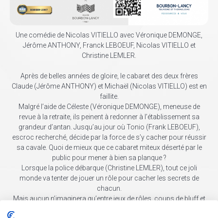
Une comédie de Nicolas VITIELLO avec Véronique DEMONGE,
Jérôme ANTHONY, Franck LEBOEUF, Nicolas VITIELLO et
Christine LEMLER.
Après de belles années de gloire, le cabaret des deux frères
Claude (Jérôme ANTHONY) et Michaël (Nicolas VITIELLO) est en
faillite.
Malgré l’aide de Céleste (Véronique DEMONGE), meneuse de
revue à la retraite, ils peinent à redonner à l’établissement sa
grandeur d’antan. Jusqu’au jour où Tonio (Frank LEBOEUF),
escroc recherché, décide par la force de s’y cacher pour réussir
sa cavale. Quoi de mieux que ce cabaret miteux déserté par le
public pour mener à bien sa planque ?
Lorsque la police débarque (Christine LEMLER), tout ce joli
monde va tenter de jouer un rôle pour cacher les secrets de
chacun.
Mais aucun n’imaginera qu’entre jeux de rôles, coups de bluff et
quiproquos, l’énorme vérité qui va éclater pourra enfin sauver le