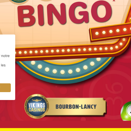
 notre
 les
r