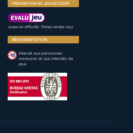
PREVENTION AU JEU EXCESSIF
Joueur en difficulté : Prenez rendez-vous
RÉGLEMENTATION
Interdit aux personnes
mineures et aux interdits de
jeux