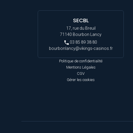
SECBL
17, rue du Breuil
71140 Bourbon Lancy
03 85 89 38 80
bourbonlancy@vikings-casinos.fr
Politique de confidentialité
Mentions Légales
CGV
Gérer les cookies