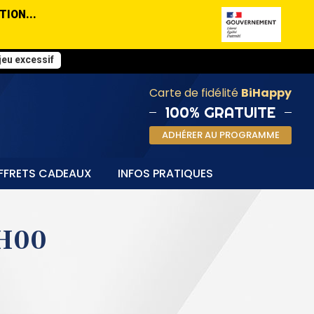
TION...
jeu excessif
Carte de fidélité
BiHappy
100% GRATUITE
ADHÉRER AU PROGRAMME
FFRETS CADEAUX
INFOS PRATIQUES
4H00