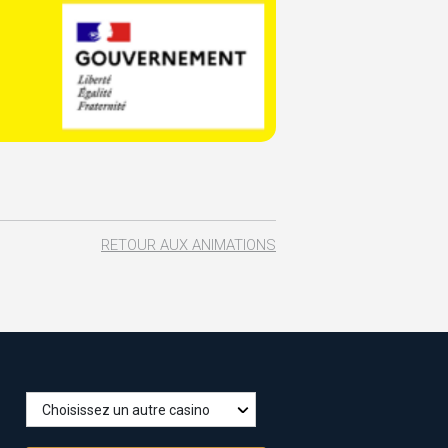
RETOUR AUX ANIMATIONS