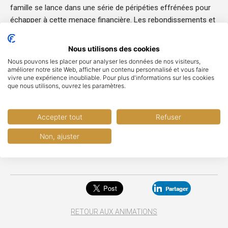
famille se lance dans une série de péripéties effrénées pour
échapper à cette menace financière. Les rebondissements et
quiproquos s'enchaînent et chacun élabore un plan pour
échapper à son sort. Mais les secrets de famille viennent
Nous utilisons des cookies
compliquer davantage la situation.
Nous pouvons les placer pour analyser les données de nos visiteurs,
améliorer notre site Web, afficher un contenu personnalisé et vous faire
Une comédie délirante qui rappelle au public que l'argent n'est
vivre une expérience inoubliable. Pour plus d'informations sur les cookies
peut-être pas la priorité, mais que parfois, il faut le perdre
que nous utilisons, ouvrez les paramètres.
pour apprécier la véritable valeur des relations familiales et de
l'amour.
Accepter tout
Refuser
Non, ajuster
RÉSERVER VOTRE PLACE
RETOUR AUX ANIMATIONS