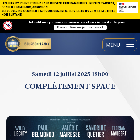
LES JEUX D’ARGENT ET DE HASARD PEUVENT ÊTRE DANGEREUX : PERTES D’ARGENT,
CONFLITS FAMILIAUX, ADDICTION...
RETROUVEZ NOS CONSEILS SUR JOUEURS-INFO-SERVICE.FR (09 74 75 13 13 - APPEL
NON SURTAXÉ)
Interdit aux personnes mineures et aux interdits de jeux
Prévention au jeu excessif
Samedi 12 juillet 2025 18h00
COMPLÈTEMENT SPACE