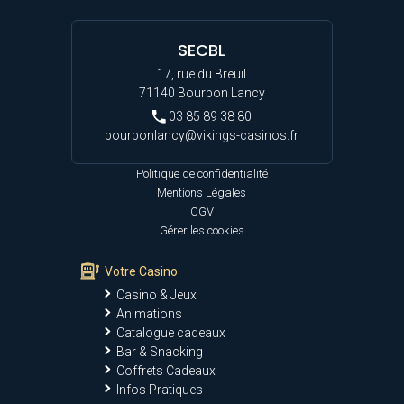
SECBL
17, rue du Breuil
71140 Bourbon Lancy
03 85 89 38 80
bourbonlancy@vikings-casinos.fr
Politique de confidentialité
Mentions Légales
CGV
Gérer les cookies
Votre Casino
Casino & Jeux
Animations
Catalogue cadeaux
Bar & Snacking
Coffrets Cadeaux
Infos Pratiques